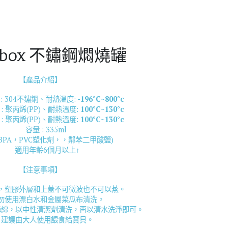
bbox 不鏽鋼燜燒罐
【產品介紹】
: 304不鏽鋼、耐熱溫度:
 -196°C~800°c
: 聚丙烯(PP)、耐熱溫度: 
100°C~130°c
: 聚丙烯(PP)、耐熱溫度: 
100°C~130°c
容量 : 335ml 
BPA，PVC塑化劑，，鄰苯二甲酸鹽)
適用年齡6個月以上↑
【注意事項】
，塑膠外層和上蓋不可微波也不可以蒸。
勿使用漂白水和金屬菜瓜布清洗。
海綿，以中性清潔劑清洗，再以清水洗淨即可。
建議由大人使用餵食給寶貝。